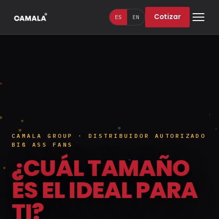
Cotizar
ES
EN
CAMALA GROUP · DISTRIBUIDOR AUTORIZADO
BIG ASS FANS
¿CUÁL TAMAÑO
ES EL IDEAL PARA
TI?